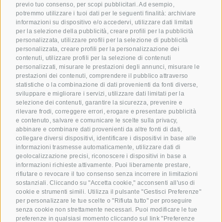
previo tuo consenso, per scopi pubblicitari. Ad esempio,
potremmo utilizzare i tuoi dati per le seguenti finalità: archiviare
informazioni su dispositivo e/o accedervi, utilizzare dati limitati
per la selezione della pubblicità, creare profili per la pubblicità
personalizzata, utilizzare profili per la selezione di pubblicità
personalizzata, creare profili per la personalizzazione dei
contenuti, utilizzare profili per la selezione di contenuti
personalizzati, misurare le prestazioni degli annunci, misurare le
Dare gioia con il nostro
prestazioni dei contenuti, comprendere il pubblico attraverso
statistiche o la combinazione di dati provenienti da fonti diverse,
Buono!
sviluppare e migliorare i servizi, utilizzare dati limitati per la
selezione dei contenuti, garantire la sicurezza, prevenire e
rilevare frodi, correggere errori, erogare e presentare pubblicità
Prenota ora la tua camera
e contenuto, salvare e comunicare le scelte sulla privacy,
+39 0472 391 090
abbinare e combinare dati provenienti da altre fonti di dati,
collegare diversi dispositivi, identificare i dispositivi in base alle
informazioni trasmesse automaticamente, utilizzare dati di
geolocalizzazione precisi, riconoscere i dispositivi in base a
E-mail
informazioni richieste attivamente. Puoi liberamente prestare,
info@krone.bz
rifiutare o revocare il tuo consenso senza incorrere in limitazioni
sostanziali. Cliccando su "Accetta cookie," acconsenti all'uso di
cookie e strumenti simili. Utilizza il pulsante "Gestisci Preferenze"
Iscriviti alla newsletter
per personalizzare le tue scelte o "Rifiuta tutto" per proseguire
senza cookie non strettamente necessari. Puoi modificare le tue
preferenze in qualsiasi momento cliccando sul link "Preferenze