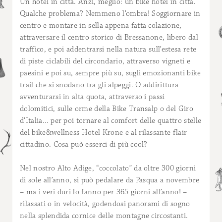
Un hotel in città. Anzi, meglio: un bike hotel in città.
Qualche problema? Nemmeno l’ombra! Soggiornare in
centro e montare in sella appena fatta colazione,
attraversare il centro storico di Bressanone, libero dal
traffico, e poi addentrarsi nella natura sull’estesa rete
di piste ciclabili del circondario, attraverso vigneti e
paesini e poi su, sempre più su, sugli emozionanti bike
trail che si snodano tra gli alpeggi. O addirittura
avventurarsi in alta quota, attraverso i passi
dolomitici, sulle orme della Bike Transalp o del Giro
d’Italia… per poi tornare al comfort delle quattro stelle
del bike&wellness Hotel Krone e al rilassante flair
cittadino. Cosa può esserci di più cool?
Nel nostro Alto Adige, “coccolato” da oltre 300 giorni
di sole all’anno, si può pedalare da Pasqua a novembre
– ma i veri duri lo fanno per 365 giorni all’anno! –
rilassati o in velocità, godendosi panorami di sogno
nella splendida cornice delle montagne circostanti.