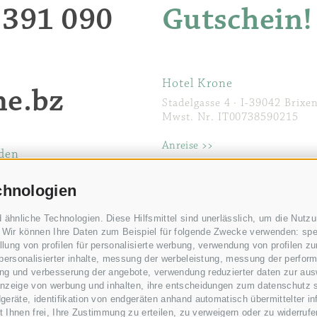
 391 090
Gutschein!
Ihre Chance nicht!
In besonderer Atmosphäre einen spanne
Wozu mitbringen? Gibt ja Top Bikes zum
mehr Infos >>
Weihnachtsmarkt
ausklingen lassen.
Infos >>
mehr Infos >>
Der Brixner Weihnachtsmarkt ist einmalig
Rooftop-Wellness & Day Spa
schönen, winterlichen Atmosphäre.
mehr
Aperitivo
Bikertypen
Chillen über den Dächern von Brixen und 
sich lassen.
Ein besonderer Anlass, oder einfach nur 
Egal, welcher Bikertyp Du bist, bei uns bis
mehr Infos >>
Hotel Krone
ne.bz
Aperitivo-Time!
mehr Infos >>
mehr Infos >>
Stadelgasse 4
· I-
39042
Brixe
Your Business is Our Business
Mwst. Nr. IT00738590215
Alex’ favorite tours
Mitten in der Altstadt von Brixen mit gra
So machen Tagungen Spaß!
Folge meinem Rad-Schlag ;-). Du wirst es
mehr Infos 
Anreise >>
den
mehr Infos >>
Cookie-Richtlinie
Privacy
Infos von A bis Z
chnologien
Cookie Präferenzen
Impressum
Bike Videos
Noch offene Fragen? Bestimmt können wi
mehr Infos >>
Das Videomaterial ist mit einem Zwinkern
hnliche Technologien. Diese Hilfsmittel sind unerlässlich, um die Nutzung
mehr Infos >>
Wir können Ihre Daten zum Beispiel für folgende Zwecke verwenden: speic
Smart Pay
ung von profilen für personalisierte werbung, verwendung von profilen zur
Ruckzuck online anzahlen und überweis
personalisierter inhalte, messung der werbeleistung, messung der perform
g und verbesserung der angebote, verwendung reduzierter daten zur auswa
anzeige von werbung und inhalten, ihre entscheidungen zum datenschutz 
geräte, identifikation von endgeräten anhand automatisch übermittelter i
ht Ihnen frei, Ihre Zustimmung zu erteilen, zu verweigern oder zu widerru