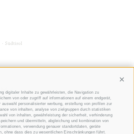
nden Tag
 Ausleihen.
mehr
 in seiner
 Infos >>
den Alltag hinter
so … yeah!
t Du richtig!
n
·
Südtirol
ndioser Aussicht.
 nicht bereuen.
>>
Sitemap
Contin
r weiterhelfen!
 zu betrachten ;-)
 digitaler Inhalte zu gewährleisten, die Navigation zu
hern von oder zugriff auf informationen auf einem endgerät,
 auswahl personalisierter werbung, erstellung von profilen zur
en.
mehr Infos >>
ance von inhalten, analyse von zielgruppen durch statistiken
hl von inhalten, gewährleistung der sicherheit, verhinderung
speichern und übermitteln, abgleichung und kombination von
nformationen, verwendung genauer standortdaten, geräte
fen, ohne dass dies zu wesentlichen Einschränkungen führt.