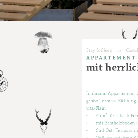
Stay & Sleep
>>
Caste
APPARTEMENT 
mit herrli
In diesem Appartement w
große Terrasse Richtung
vita-Flair.
•
45m² für 1 bis 3 Pe
•
mit Echtholzboden u
•
Süd-Ost- Terrasse m
•
Voll ausgestattete 