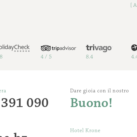
[ 
.8
4 / 5
8.4
4.
era
Dare gioia con il nostro
 391 090
Buono!
Hotel Krone