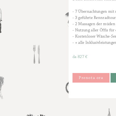
- 7 Übernachtungen mit 
- 3 geführte Rennradtou
- 2 Massagen der müden
- Nutzung aller Öffis für
- Kostenloser Wäsche-Se
- + alle Inklusivleistung
da
827 €
Prenota ora