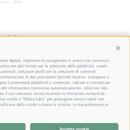
none
·
Alto
nze Cookies
Contin
nuti digitali, migliorare la navigazione e, previo tuo consenso,
tilizzare dati limitati per la selezione della pubblicità, creare
contenuti, utilizzare profili per la selezione di contenuti
 combinazione di dati provenienti da fonti diverse, sviluppare e
 erogare e presentare pubblicità e contenuto, salvare e comunicare
ase alle informazioni trasmesse automaticamente, utilizzare dati
are il tuo consenso senza incorrere in limitazioni sostanziali.
 tue scelte o "Rifiuta tutto" per proseguire senza cookie non
ll'icona dello scudo in basso a sinistra. Le tue preferenze si
DE
-
EN
Accetta cookie