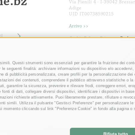
ne.bz
Via Fienili 4
· I-
39042
Bressa
Adige
UID IT00738590215
r
Arrivo >>
Cookie Policy
Privacy
Prefere
Credits
Mappa del sito
imili. Questi strumenti sono essenziali per garantire la fruizione dei conte
le seguenti finalità: archiviare informazioni su dispositivo e/o accedervi, u
ione di pubblicità personalizzata, creare profili per la personalizzazione dei 
stazioni dei contenuti, comprendere il pubblico attraverso statistiche o la
tenuti, garantire la sicurezza, prevenire e rilevare frodi, correggere errori,
 fonti di dati, collegare diversi dispositivi, identificare i dispositivi in b
rmazioni richieste attivamente. Puoi liberamente prestare, rifiutare o revoc
ti simili. Utilizza il pulsante "Gestisci Preferenze" per personalizzare le
si momento cliccando sul link "Preferenze Cookie" in fondo alla pagina o su
Rifiuta tutto