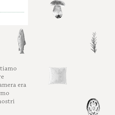
otiamo
re
camera era
iamo
nostri