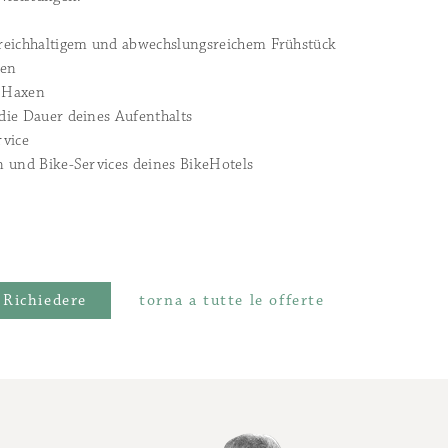
reichhaltigem und abwechslungsreichem Frühstück
ren
 Haxen
 die Dauer deines Aufenthalts
rvice
en und Bike-Services deines BikeHotels
Richiedere
torna a tutte le offerte