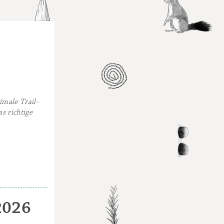
male Trail-
s richtige
2026