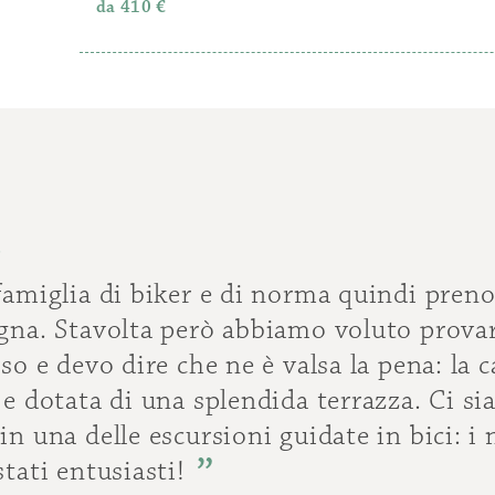
da
410 €
.
famiglia di biker e di norma quindi pren
gna. Stavolta però abbiamo voluto prova
so e devo dire che ne è valsa la pena: la 
 e dotata di una splendida terrazza. Ci s
n una delle escursioni guidate in bici: i 
tati entusiasti!