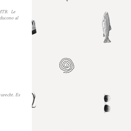
 MTB. Le
iducono al
urecht. Es