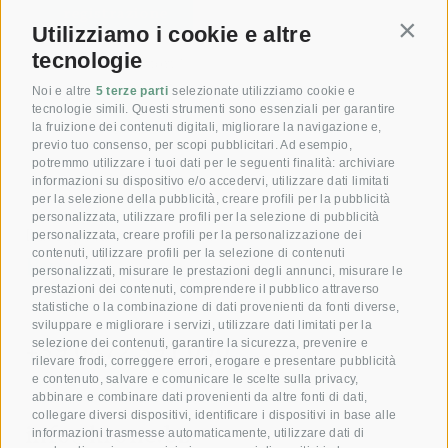
Utilizziamo i cookie e altre
Contin
tecnologie
*= campi obbligatori
Noi e altre
5 terze parti
selezionate utilizziamo cookie e
tecnologie simili. Questi strumenti sono essenziali per garantire
Per annullare la registrazione alla nostra newsletter, clicca qui.
la fruizione dei contenuti digitali, migliorare la navigazione e,
previo tuo consenso, per scopi pubblicitari. Ad esempio,
potremmo utilizzare i tuoi dati per le seguenti finalità: archiviare
informazioni su dispositivo e/o accedervi, utilizzare dati limitati
per la selezione della pubblicità, creare profili per la pubblicità
personalizzata, utilizzare profili per la selezione di pubblicità
Dare gioia con il nostro
personalizzata, creare profili per la personalizzazione dei
contenuti, utilizzare profili per la selezione di contenuti
Buono!
personalizzati, misurare le prestazioni degli annunci, misurare le
prestazioni dei contenuti, comprendere il pubblico attraverso
statistiche o la combinazione di dati provenienti da fonti diverse,
Prenota ora la tua camera
sviluppare e migliorare i servizi, utilizzare dati limitati per la
+39 0472 391 090
selezione dei contenuti, garantire la sicurezza, prevenire e
rilevare frodi, correggere errori, erogare e presentare pubblicità
e contenuto, salvare e comunicare le scelte sulla privacy,
abbinare e combinare dati provenienti da altre fonti di dati,
E-mail
collegare diversi dispositivi, identificare i dispositivi in base alle
info@krone.bz
informazioni trasmesse automaticamente, utilizzare dati di