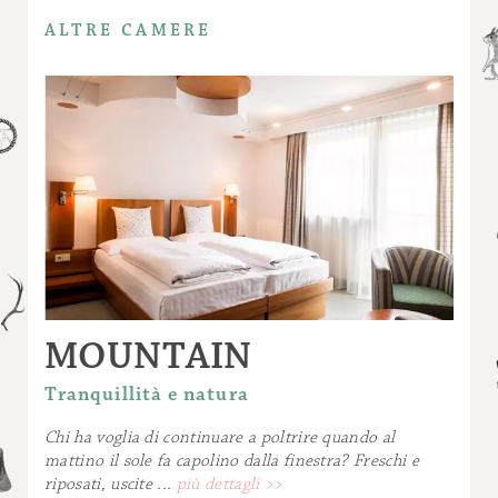
emozionali, percorso Kneipp e veranda
ALTRE CAMERE
panoramica
Nell’area wellness sono a disposizione tè,
succhi di frutta e frutta
Accesso giornaliero gratuito a tutte le
piscine del parco acquatico Acquarena (a
200 metri dall'hotel)
BrixenCard: libero utilizzo dei mezzi
pubblici, un'andata e ritorno al giorno con
la cabinovia Plose, ingresso gratuito a 86
musei provinciali, programma culturale ed
escursionistico dell'Ufficio Turistico
MOUNTAIN
Bressanone e altri vantaggi!
Tranquillità e natura
Eventuali costi aggiuntivi
Chi ha voglia di continuare a poltrire quando al
mattino il sole fa capolino dalla finestra? Freschi e
Addebitiamo € 10 per auto e giorno per
riposati, uscite ...
più dettagli >>
l'uso del parcheggio o del garage