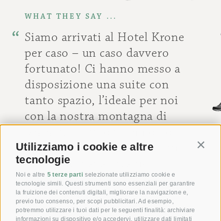
WHAT THEY SAY ...
Siamo arrivati al Hotel Krone
per caso – un caso davvero
fortunato! Ci hanno messo a
disposizione una suite con
tanto spazio, l’ideale per noi
con la nostra montagna di
bagagli. Ottimo il rapporto
prezzo-prestazioni. E poi, in
Utilizziamo i cookie e altre
Contin
tecnologie
due minuti si arriva nel
Noi e altre
5 terze parti
selezionate utilizziamo cookie e
romantico centro storico di
tecnologie simili. Questi strumenti sono essenziali per garantire
Bressanone…
la fruizione dei contenuti digitali, migliorare la navigazione e,
previo tuo consenso, per scopi pubblicitari. Ad esempio,
potremmo utilizzare i tuoi dati per le seguenti finalità: archiviare
[ Ricki, Germania ]
informazioni su dispositivo e/o accedervi, utilizzare dati limitati