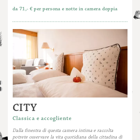
sotterraneo
da 71,- € per persona e notte in camera doppia
Noleggio di accappatoi € 5 (gratuito con la
prenotazione di trattamenti SPA)
Escursioni guidate da € 10 a persona
Escursioni guidate in mountain bike da €
40 a persona
Animali domestici (a partire da € 10) sono
ammessi solo nelle camere con balcone
Massaggi e trattamenti SPA o di bellezza
CITY
Classica e accogliente
Dalla finestra di questa camera intima e raccolta
potrete osservare la vita quotidiana della cittadina di