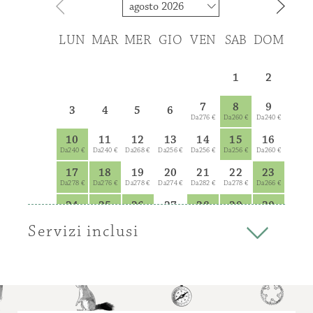
alcune con balcone
Bagno con vasca e/o doccia, WC, Bidet,
asciugacapelli
Wifi
Sat-Tv
Telefono
Cassaforte
Minibar
torna a tutte le camere
Servizi inclusi
Buffet di prima colazione dalle 7:00
Accesso internet WIFI per i nostri ospiti
Uso di sauna, bagno turco, docce