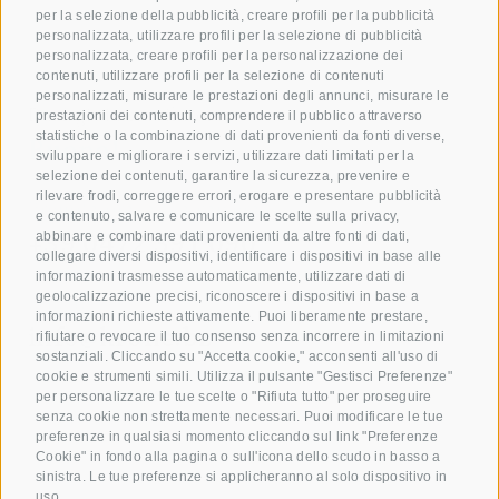
per la selezione della pubblicità, creare profili per la pubblicità
personalizzata, utilizzare profili per la selezione di pubblicità
personalizzata, creare profili per la personalizzazione dei
contenuti, utilizzare profili per la selezione di contenuti
personalizzati, misurare le prestazioni degli annunci, misurare le
Dare gioia con il nostro
prestazioni dei contenuti, comprendere il pubblico attraverso
statistiche o la combinazione di dati provenienti da fonti diverse,
Buono!
sviluppare e migliorare i servizi, utilizzare dati limitati per la
selezione dei contenuti, garantire la sicurezza, prevenire e
rilevare frodi, correggere errori, erogare e presentare pubblicità
Prenota ora la tua camera
e contenuto, salvare e comunicare le scelte sulla privacy,
+39 0472 391 090
abbinare e combinare dati provenienti da altre fonti di dati,
collegare diversi dispositivi, identificare i dispositivi in base alle
informazioni trasmesse automaticamente, utilizzare dati di
geolocalizzazione precisi, riconoscere i dispositivi in base a
E-mail
informazioni richieste attivamente. Puoi liberamente prestare,
info@krone.bz
rifiutare o revocare il tuo consenso senza incorrere in limitazioni
sostanziali. Cliccando su "Accetta cookie," acconsenti all'uso di
cookie e strumenti simili. Utilizza il pulsante "Gestisci Preferenze"
Iscriviti alla newsletter
per personalizzare le tue scelte o "Rifiuta tutto" per proseguire
senza cookie non strettamente necessari. Puoi modificare le tue
preferenze in qualsiasi momento cliccando sul link "Preferenze
Cookie" in fondo alla pagina o sull'icona dello scudo in basso a
sinistra. Le tue preferenze si applicheranno al solo dispositivo in
uso.