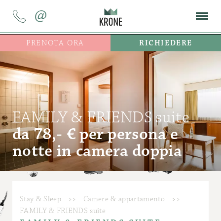
@
PRENOTA ORA
RICHIEDERE
FAMILY & FRIENDS suite
da 78,- € per persona e
notte in camera doppia
Stay & Sleep
>>
Camere & appartamento
>>
FAMILY & FRIENDS suite