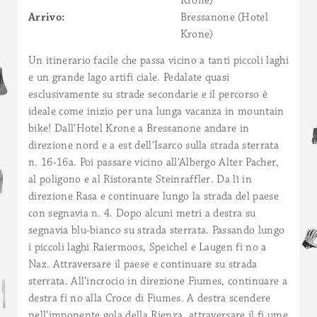
Krone)
Arrivo:
Bressanone (Hotel
Krone)
Un itinerario facile che passa vicino a tanti piccoli laghi
e un grande lago artifi ciale. Pedalate quasi
esclusivamente su strade secondarie e il percorso è
ideale come inizio per una lunga vacanza in mountain
bike! Dall‘Hotel Krone a Bressanone andare in
direzione nord e a est dell‘Isarco sulla strada sterrata
n. 16-16a. Poi passare vicino all‘Albergo Alter Pacher,
al poligono e al Ristorante Steinraffler. Da lì in
direzione Rasa e continuare lungo la strada del paese
con segnavia n. 4. Dopo alcuni metri a destra su
segnavia blu-bianco su strada sterrata. Passando lungo
i piccoli laghi Raiermoos, Speichel e Laugen fi no a
Naz. Attraversare il paese e continuare su strada
sterrata. All‘incrocio in direzione Fiumes, continuare a
destra fi no alla Croce di Fiumes. A destra scendere
nell‘imponente gola della Rienza, attraversare il fi ume