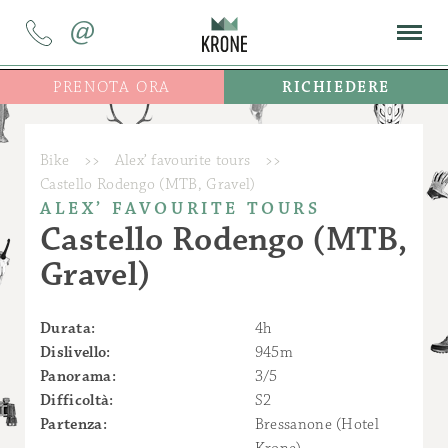
@
PRENOTA ORA
RICHIEDERE
Bike
>>
Alex’ favourite tours
>>
Castello Rodengo (MTB, Gravel)
ALEX’ FAVOURITE TOURS
Castello Rodengo (MTB,
Gravel)
Durata:
4h
Dislivello:
945m
Panorama:
3/5
Difficoltà:
S2
Partenza:
Bressanone (Hotel