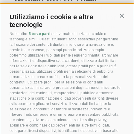
consigli per una passeggiata
con annesso “Törggelen”. Il bar
Utilizziamo i cookie e altre
Contin
tecnologie
è super fornito, perfetto anche
il barkeeper, e non mancavano
Noi e altre
5 terze parti
selezionate utilizziamo cookie e
tecnologie simili. Questi strumenti sono essenziali per garantire
gli snack sfiziosi! ;-)
la fruizione dei contenuti digitali, migliorare la navigazione e,
previo tuo consenso, per scopi pubblicitari. Ad esempio,
potremmo utilizzare i tuoi dati per le seguenti finalità: archiviare
[ ... ]
informazioni su dispositivo e/o accedervi, utilizzare dati limitati
per la selezione della pubblicità, creare profili per la pubblicità
personalizzata, utilizzare profili per la selezione di pubblicità
personalizzata, creare profili per la personalizzazione dei
contenuti, utilizzare profili per la selezione di contenuti
personalizzati, misurare le prestazioni degli annunci, misurare le
Dare gioia con il nostro
prestazioni dei contenuti, comprendere il pubblico attraverso
statistiche o la combinazione di dati provenienti da fonti diverse,
Buono!
sviluppare e migliorare i servizi, utilizzare dati limitati per la
selezione dei contenuti, garantire la sicurezza, prevenire e
rilevare frodi, correggere errori, erogare e presentare pubblicità
Prenota ora la tua camera
e contenuto, salvare e comunicare le scelte sulla privacy,
+39 0472 391 090
abbinare e combinare dati provenienti da altre fonti di dati,
collegare diversi dispositivi, identificare i dispositivi in base alle