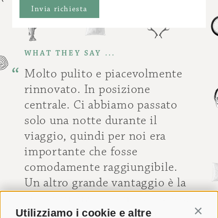
WHAT THEY SAY ...
Molto pulito e piacevolmente
rinnovato. In posizione
centrale. Ci abbiamo passato
solo una notte durante il
viaggio, quindi per noi era
importante che fosse
comodamente raggiungibile.
Un altro grande vantaggio è la
sua vicinanza al centro storico:
basta percorrere un breve
Utilizziamo i cookie e altre
Contin