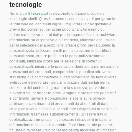
tecnologie
passaggio e in un battibaleno si
è sotto i bellissimi Portici con i
Noi e altre
5 terze parti
selezionate utilizziamo cookie e
tecnologie simili. Questi strumenti sono essenziali per garantire
loro numerosi ristoranti.
la fruizione dei contenuti digitali, migliorare la navigazione e,
previo tuo consenso, per scopi pubblicitari. Ad esempio,
potremmo utilizzare i tuoi dati per le seguenti finalità: archiviare
[ ... ]
informazioni su dispositivo e/o accedervi, utilizzare dati limitati
per la selezione della pubblicità, creare profili per la pubblicità
personalizzata, utilizzare profili per la selezione di pubblicità
personalizzata, creare profili per la personalizzazione dei
contenuti, utilizzare profili per la selezione di contenuti
personalizzati, misurare le prestazioni degli annunci, misurare le
Dare gioia con il nostro
prestazioni dei contenuti, comprendere il pubblico attraverso
statistiche o la combinazione di dati provenienti da fonti diverse,
Buono!
sviluppare e migliorare i servizi, utilizzare dati limitati per la
selezione dei contenuti, garantire la sicurezza, prevenire e
rilevare frodi, correggere errori, erogare e presentare pubblicità
Prenota ora la tua camera
e contenuto, salvare e comunicare le scelte sulla privacy,
+39 0472 391 090
abbinare e combinare dati provenienti da altre fonti di dati,
collegare diversi dispositivi, identificare i dispositivi in base alle
informazioni trasmesse automaticamente, utilizzare dati di
geolocalizzazione precisi, riconoscere i dispositivi in base a
E-mail
informazioni richieste attivamente. Puoi liberamente prestare,
info@krone.bz
rifiutare o revocare il tuo consenso senza incorrere in limitazioni