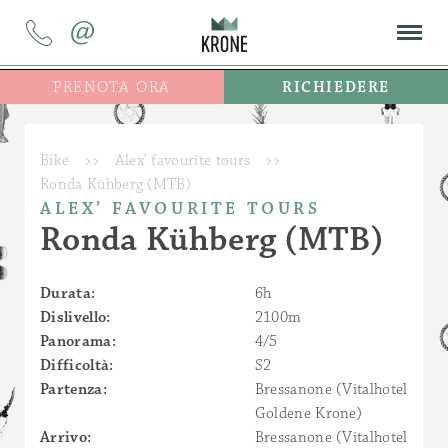
@
PRENOTA ORA
RICHIEDERE
Bike
>>
Alex’ favourite tours
>>
Ronda Kühberg (MTB)
ALEX’ FAVOURITE TOURS
Ronda Kühberg (MTB)
Durata:
6h
Dislivello:
2100m
Panorama:
4/5
Difficoltà:
S2
Partenza:
Bressanone (Vitalhotel
Goldene Krone)
Arrivo:
Bressanone (Vitalhotel