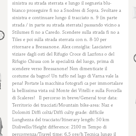
sinistra su strada sterrata e lungo il segnavia blu-
bianco proseguire fi no a Snodres di Sopra. Svoltare a
sinistra e continuare lungo il tracciato n. 9 (in parte
strada / in parte su strada sterrata) passando vicino a
Stilumes fi no a Caredo. Scendere sulla strada fi no a
Tiles e poi sulla strada sterrata con n. 8-10 per
ritornare a Bressanone. Alex consiglia: Lasciatevi
viziare dagli osti del Rifugio Croce di Lazfons o del
Rifugio Chiusa con le specialità del luogo, prima di
scendere verso Bressanone! Non dimenticate il
costume da bagno! Un tuffo nel lago di Varna vale la
pena! Portate la macchina fotografi ca per immortalare
la bellissima vista sul Monte dei Vitelli e sulla Forcella
di Scaleres! Il percorso in breve/General tour data:
Territorio dei tracciati/Mountain bike-area: Naz e
Dolomiti Diffi coltà/Diffi culty grade: difficile
Lunghezza del tracciato/Itinerary length: 50 km
Dislivello/Height difference: 2100 m Tempo di
percorrenza/Travel time: 6,5 ore/h Tecnica lungo il