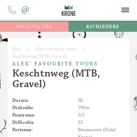
@
PRENOTA ORA
RICHIEDERE
Bike
>>
Alex’ favourite tours
>>
Keschtnweg (MTB, Gravel)
ALEX’ FAVOURITE TOURS
Keschtnweg (MTB,
Gravel)
Durata:
3h
Dislivello:
790m
Panorama:
3/5
Difficoltà:
S2
Partenza:
Bressanone (Hotel