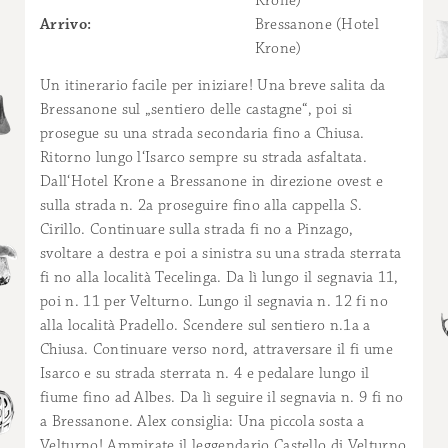
Krone)
Arrivo:
Bressanone (Hotel
Krone)
Un itinerario facile per iniziare! Una breve salita da
Bressanone sul „sentiero delle castagne“, poi si
prosegue su una strada secondaria fino a Chiusa.
Ritorno lungo l‘Isarco sempre su strada asfaltata.
Dall‘Hotel Krone a Bressanone in direzione ovest e
sulla strada n. 2a proseguire fino alla cappella S.
Cirillo. Continuare sulla strada fi no a Pinzago,
svoltare a destra e poi a sinistra su una strada sterrata
fi no alla località Tecelinga. Da lì lungo il segnavia 11,
poi n. 11 per Velturno. Lungo il segnavia n. 12 fi no
alla località Pradello. Scendere sul sentiero n.1a a
Chiusa. Continuare verso nord, attraversare il fi ume
Isarco e su strada sterrata n. 4 e pedalare lungo il
fiume fino ad Albes. Da lì seguire il segnavia n. 9 fi no
a Bressanone. Alex consiglia: Una piccola sosta a
Velturno! Ammirate il leggendario Castello di Velturno