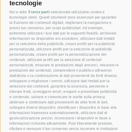
tecnologie
di ottima qualità e il personale
è molto gentile. Squisiti i piatti
Noi e altre
5 terze parti
selezionate utilizziamo cookie e
tecnologie simili. Questi strumenti sono essenziali per garantire
di carne e selvaggina…
la fruizione dei contenuti digitali, migliorare la navigazione e,
previo tuo consenso, per scopi pubblicitari. Ad esempio,
potremmo utilizzare i tuoi dati per le seguenti finalità: archiviare
[ ... ]
informazioni su dispositivo e/o accedervi, utilizzare dati limitati
per la selezione della pubblicità, creare profili per la pubblicità
personalizzata, utilizzare profili per la selezione di pubblicità
personalizzata, creare profili per la personalizzazione dei
contenuti, utilizzare profili per la selezione di contenuti
personalizzati, misurare le prestazioni degli annunci, misurare le
Dare gioia con il nostro
prestazioni dei contenuti, comprendere il pubblico attraverso
statistiche o la combinazione di dati provenienti da fonti diverse,
Buono!
sviluppare e migliorare i servizi, utilizzare dati limitati per la
selezione dei contenuti, garantire la sicurezza, prevenire e
rilevare frodi, correggere errori, erogare e presentare pubblicità
Prenota ora la tua camera
e contenuto, salvare e comunicare le scelte sulla privacy,
+39 0472 391 090
abbinare e combinare dati provenienti da altre fonti di dati,
collegare diversi dispositivi, identificare i dispositivi in base alle
informazioni trasmesse automaticamente, utilizzare dati di
geolocalizzazione precisi, riconoscere i dispositivi in base a
E-mail
informazioni richieste attivamente. Puoi liberamente prestare,
info@krone.bz
rifiutare o revocare il tuo consenso senza incorrere in limitazioni