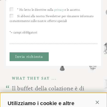
* Ho letto le direttive sulla
privacy
e le accetto.
Si abboni alla nostra Newsletter per rimanere informato
costantemente sulle nostre offerte speciali
*= campi obbligatori
WHAT THEY SAY ...
Il buffet della colazione è di
prim’ordine e molto vario. Il
ristorante ha un menu creativo
Utilizziamo i cookie e altre
Contin