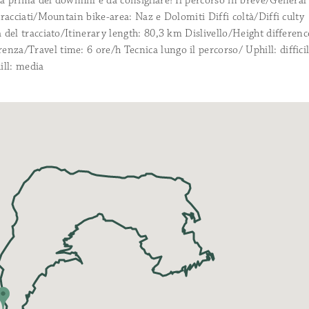
a prima del downhill è da consigliare! Il percorso in breve/General
 tracciati/Mountain bike-area: Naz e Dolomiti Diffi coltà/Diffi culty
a del tracciato/Itinerary length: 80,3 km Dislivello/Height differenc
za/Travel time: 6 ore/h Tecnica lungo il percorso/ Uphill: diffici
ill: media