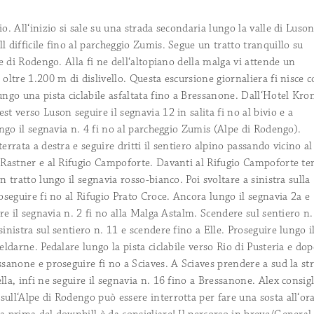
l’occasione!
dettagli >>
più dettagli >>
Sera: À la Carte & Pizza
o. All‘inizio si sale su una strada secondaria lungo la valle di Luson
Tipi da bici
Far decantare dolcemente una giornata pi
l difficile fino al parcheggio Zumis. Segue un tratto tranquillo su
Rooftop-Wellness & Day Spa
Siamo la destinazione giusta per qualsiasi
in un’atmosfera speciale.
più dettagli >>
pe di Rodengo. Alla fi ne dell‘altopiano della malga vi attende un
Rilassarsi sopra i tetti di Bressanone e lasci
dettagli >>
quotidiano.
più dettagli >>
 oltre 1.200 m di dislivello. Questa escursione giornaliera fi nisce 
Aperitivo
Alex’ favourite tours
ungo una pista ciclabile asfaltata fino a Bressanone. Dall‘Hotel Kro
Per un’occasione speciale, o anche senza 
Your Business is Our Business
Segui i miei consigli, non te ne pentirai.
p
t verso Luson seguire il segnavia 12 in salita fi no al bivio e a
particolare… yeah! Aperitivo time!
più de
Proprio nel centro storico di Bressanone,
lungo il segnavia n. 4 fi no al parcheggio Zumis (Alpe di Rodengo).
straordinaria. E’ divertente partecipare a
errata a destra e seguire dritti il sentiero alpino passando vicino al
più dettagli >>
o Rastner e al Rifugio Campoforte. Davanti al Rifugio Campoforte te
n tratto lungo il segnavia rosso-bianco. Poi svoltare a sinistra sulla
Informazioni dalla A alla Z
roseguire fi no al Rifugio Prato Croce. Ancora lungo il segnavia 2a e
Ancora qualche dubbio? Possiamo senz’alt
ire il segnavia n. 2 fi no alla Malga Astalm. Scendere sul sentiero n.
dettagli >>
inistra sul sentiero n. 11 e scendere fino a Elle. Proseguire lungo i
eldarne. Pedalare lungo la pista ciclabile verso Rio di Pusteria e do
Smart Pay
ssanone e proseguire fi no a Sciaves. A Sciaves prendere a sud la st
Per versare la caparra online in pochi clic
la, infi ne seguire il segnavia n. 16 fino a Bressanone. Alex consigl
ull‘Alpe di Rodengo può essere interrotta per fare una sosta all‘ora