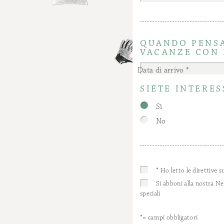
QUANDO PENSA
VACANZE CON 
Data di arrivo
SIETE INTERES
Sì
No
* Ho letto le direttive s
Si abboni alla nostra N
speciali
*= campi obbligatori