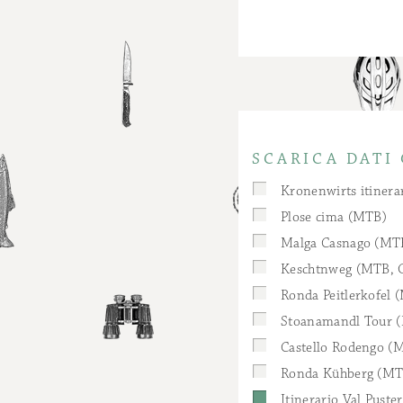
SCARICA DATI
Kronenwirts itinerar
Plose cima (MTB)
Malga Casnago (MTB
Keschtnweg (MTB, G
Ronda Peitlerkofel 
Stoanamandl Tour (
Castello Rodengo (
Ronda Kühberg (MT
Itinerario Val Puste