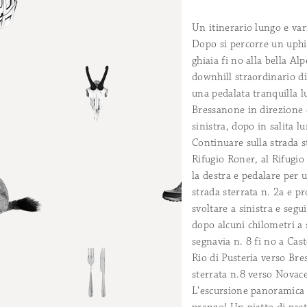
Un itinerario lungo e vari
Dopo si percorre un uphil
ghiaia fi no alla bella Al
downhill straordinario di
una pedalata tranquilla l
Bressanone in direzione es
sinistra, dopo in salita 
Continuare sulla strada st
Rifugio Roner, al Rifugi
la destra e pedalare per u
strada sterrata n. 2a e p
svoltare a sinistra e segu
dopo alcuni chilometri a s
segnavia n. 8 fi no a Cast
Rio di Pusteria verso Bre
sterrata n.8 verso Novacel
L‘escursione panoramica s