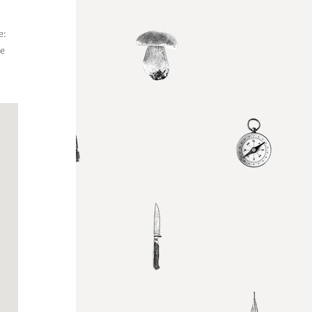
e:
le